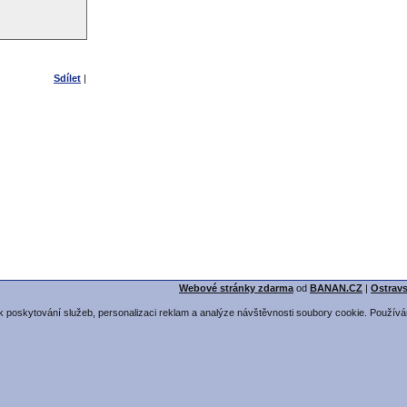
Sdílet
|
Webové stránky zdarma
od
BANAN.CZ
|
Ostrav
 poskytování služeb, personalizaci reklam a analýze návštěvnosti soubory cookie. Používá