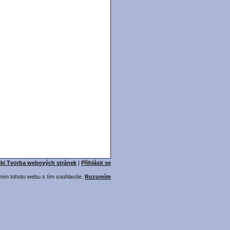
ski Tvorba webových stránek
|
Přihlásit se
ním tohoto webu s tím souhlasíte.
Rozumím