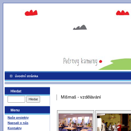
úvodní stránka
Hledat
Mišmaš - vzdělávání
Menu
Naše projekty
Napsali o nás
Kontakty