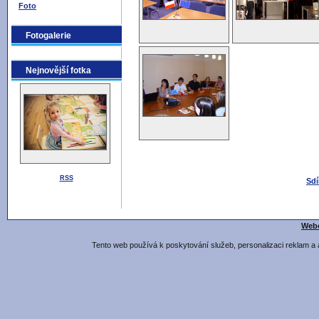
Foto
Fotogalerie
Nejnovější fotka
RSS
Sdí
Webo
Tento web používá k poskytování služeb, personalizaci reklam a 